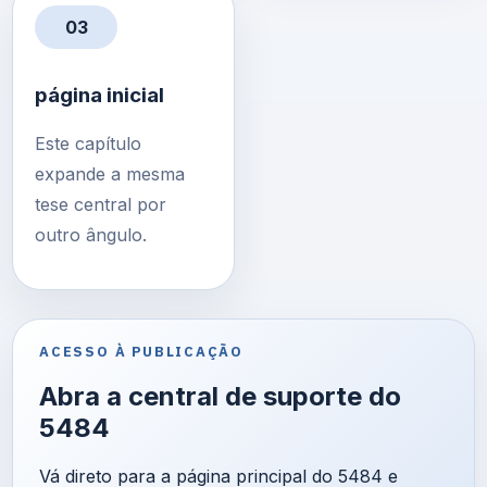
03
página inicial
Este capítulo
expande a mesma
tese central por
outro ângulo.
ACESSO À PUBLICAÇÃO
Abra a central de suporte do
5484
Vá direto para a página principal do 5484 e