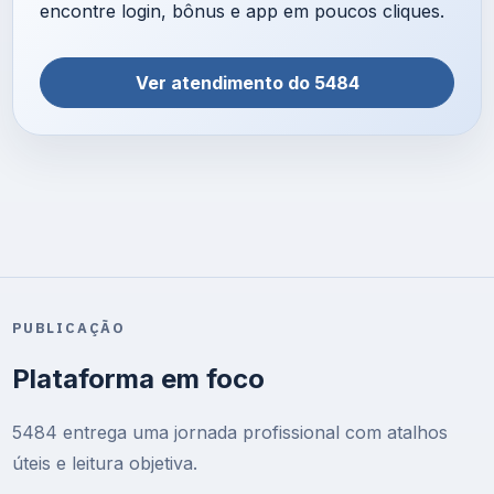
encontre login, bônus e app em poucos cliques.
Ver atendimento do 5484
PUBLICAÇÃO
Plataforma em foco
5484 entrega uma jornada profissional com atalhos
úteis e leitura objetiva.