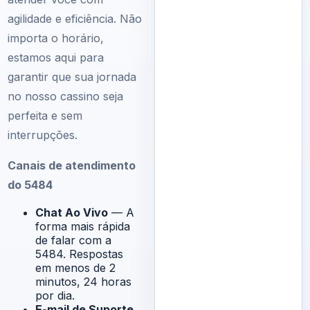
agilidade e eficiência. Não
importa o horário,
estamos aqui para
garantir que sua jornada
no nosso cassino seja
perfeita e sem
interrupções.
Canais de atendimento
do 5484
Chat Ao Vivo
— A
forma mais rápida
de falar com a
5484. Respostas
em menos de 2
minutos, 24 horas
por dia.
E-mail de Suporte