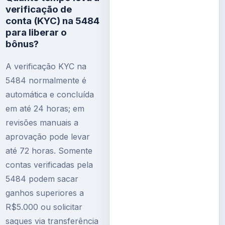
verificação de
conta (KYC) na 5484
para liberar o
bônus?
A verificação KYC na
5484 normalmente é
automática e concluída
em até 24 horas; em
revisões manuais a
aprovação pode levar
até 72 horas. Somente
contas verificadas pela
5484 podem sacar
ganhos superiores a
R$5.000 ou solicitar
saques via transferência