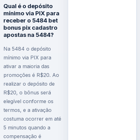
Qual é o depósito
mínimo via PIX para
receber o 5484 bet
bonus pix cadastro
apostas na 5484?
Na 5484 o depósito
mínimo via PIX para
ativar a maioria das
promoções é R$20. Ao
realizar o depósito de
R$20, o bônus será
elegível conforme os
termos, e a ativação
costuma ocorrer em até
5 minutos quando a
compensação é