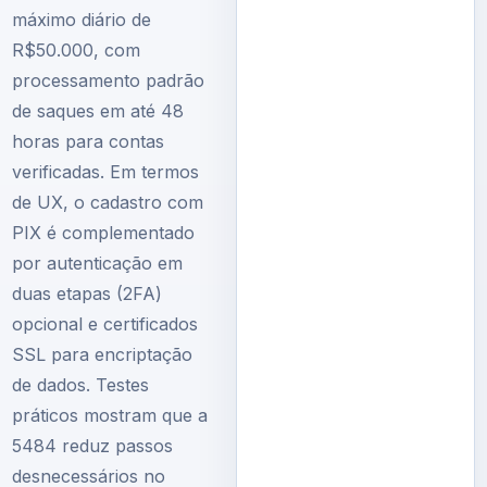
máximo diário de
R$50.000, com
processamento padrão
de saques em até 48
horas para contas
verificadas. Em termos
de UX, o cadastro com
PIX é complementado
por autenticação em
duas etapas (2FA)
opcional e certificados
SSL para encriptação
de dados. Testes
práticos mostram que a
5484 reduz passos
desnecessários no