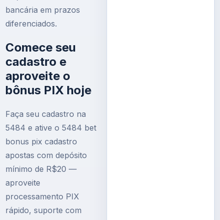
bancária em prazos
diferenciados.
Comece seu
cadastro e
aproveite o
bônus PIX hoje
Faça seu cadastro na
5484 e ative o 5484 bet
bonus pix cadastro
apostas com depósito
mínimo de R$20 —
aproveite
processamento PIX
rápido, suporte com