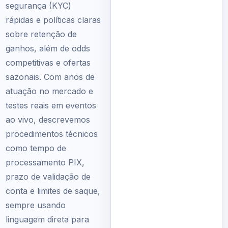
segurança (KYC)
rápidas e políticas claras
sobre retenção de
ganhos, além de odds
competitivas e ofertas
sazonais. Com anos de
atuação no mercado e
testes reais em eventos
ao vivo, descrevemos
procedimentos técnicos
como tempo de
processamento PIX,
prazo de validação de
conta e limites de saque,
sempre usando
linguagem direta para