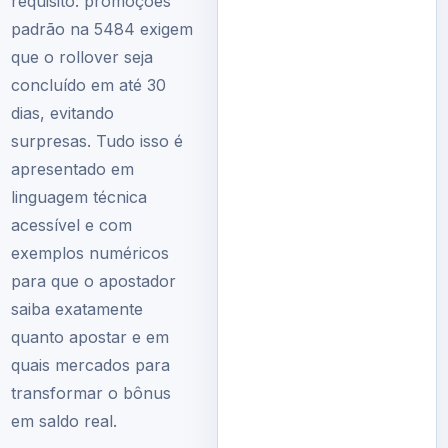
requisito: promoções
padrão na 5484 exigem
que o rollover seja
concluído em até 30
dias, evitando
surpresas. Tudo isso é
apresentado em
linguagem técnica
acessível e com
exemplos numéricos
para que o apostador
saiba exatamente
quanto apostar e em
quais mercados para
transformar o bônus
em saldo real.