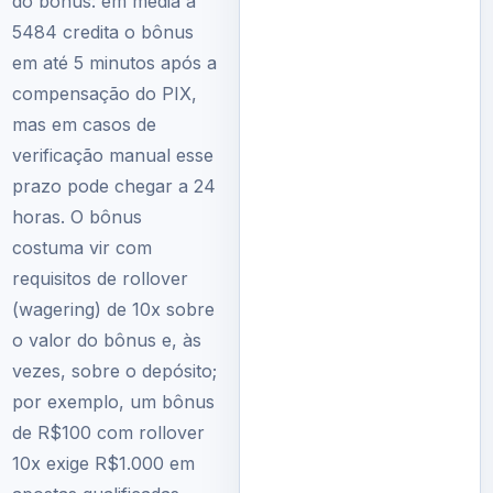
do bônus: em média a
5484 credita o bônus
em até 5 minutos após a
compensação do PIX,
mas em casos de
verificação manual esse
prazo pode chegar a 24
horas. O bônus
costuma vir com
requisitos de rollover
(wagering) de 10x sobre
o valor do bônus e, às
vezes, sobre o depósito;
por exemplo, um bônus
de R$100 com rollover
10x exige R$1.000 em