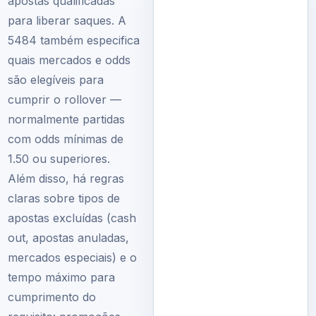
apostas qualificadas
para liberar saques. A
5484 também especifica
quais mercados e odds
são elegíveis para
cumprir o rollover —
normalmente partidas
com odds mínimas de
1.50 ou superiores.
Além disso, há regras
claras sobre tipos de
apostas excluídas (cash
out, apostas anuladas,
mercados especiais) e o
tempo máximo para
cumprimento do