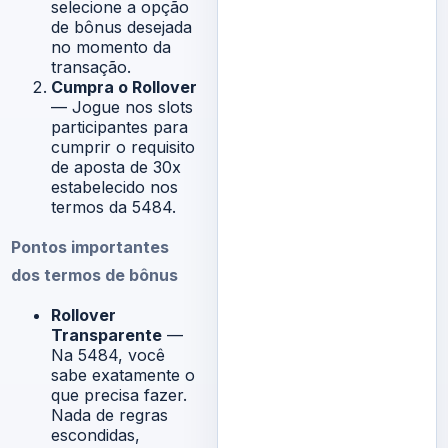
selecione a opção
de bônus desejada
no momento da
transação.
Cumpra o Rollover
— Jogue nos slots
participantes para
cumprir o requisito
de aposta de 30x
estabelecido nos
termos da 5484.
Pontos importantes
dos termos de bônus
Rollover
Transparente
—
Na 5484, você
sabe exatamente o
que precisa fazer.
Nada de regras
escondidas,