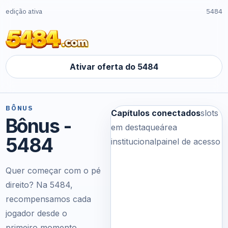
edição ativa
5484
Ativar oferta do 5484
BÔNUS
Capítulos conectados
slots
Bônus -
em destaque
área
5484
institucional
painel de acesso
Quer começar com o pé
direito? Na 5484,
recompensamos cada
jogador desde o
primeiro momento.