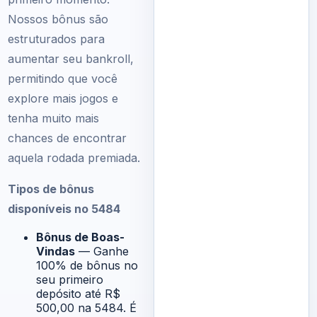
Nossos bônus são
estruturados para
aumentar seu bankroll,
permitindo que você
explore mais jogos e
tenha muito mais
chances de encontrar
aquela rodada premiada.
Tipos de bônus
disponíveis no 5484
Bônus de Boas-
Vindas
— Ganhe
100% de bônus no
seu primeiro
depósito até R$
500,00 na 5484. É